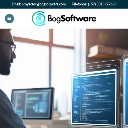
Skip
Email: proyectos@bogsoftware.com Teléfonos: (+57) 3015977689
to
content